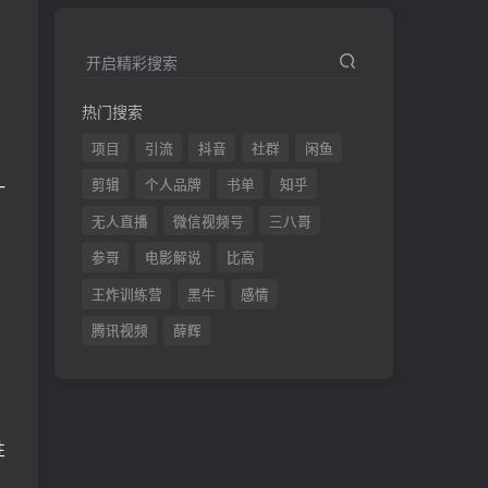
开启精彩搜索
热门搜索
项目
引流
抖音
社群
闲鱼
一
剪辑
个人品牌
书单
知乎
无人直播
微信视频号
三八哥
参哥
电影解说
比高
王炸训练营
黑牛
感情
腾讯视频
薛辉
性