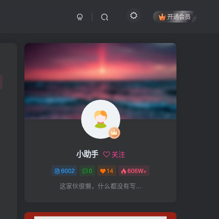
开通会员
搜索
开启精彩搜索
热门搜索
项目
引流
抖音
社群
闲鱼
剪辑
个人品牌
书单
知乎
小助手
关注
无人直播
微信视频号
三八哥
6002
0
14
606W+
参哥
电影解说
比高
这家伙很懒，什么都没有写...
王炸训练营
黑牛
感情
腾讯视频
薛辉