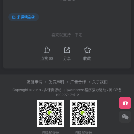
多课精选④
喜欢就支持一下吧
点赞
60
分享
收藏
友链申请
免责声明
广告合作
关于我们
Copyright © 2019 ·
多课资源站
· 由wordpress程序强力驱动 ·
闽ICP备
19022717号-2
扫码加微信
扫码加微信