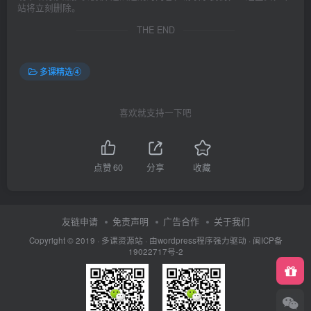
站将立刻删除。
THE END
多课精选④
喜欢就支持一下吧
点赞
60
分享
收藏
友链申请
免责声明
广告合作
关于我们
Copyright © 2019 ·
多课资源站
· 由wordpress程序强力驱动 ·
闽ICP备
19022717号-2