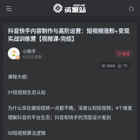
抖音快手内容制作与高阶运营：短视频涨粉+变现
实战训练营【视频课-完结】
小助手
关注
6月5日更新
3404
73
课程大纲：
01短视频生态认知
为什么现在做短视频一点都不晚，深度认知短视频；4个维度
理解抖音的平台生态；抖音和快手的顶层设计差别
02短视频算法逻辑