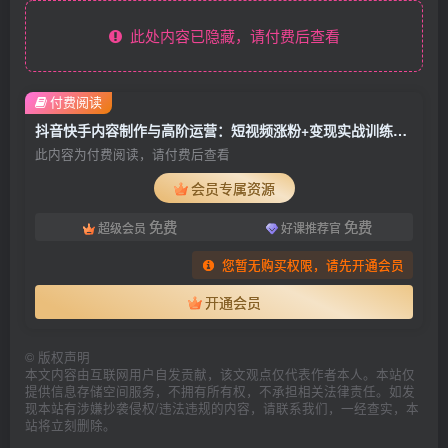
此处内容已隐藏，请付费后查看
付费阅读
抖音快手内容制作与高阶运营：短视频涨粉+变现实战训练营【视频课-完结】
此内容为付费阅读，请付费后查看
会员专属资源
免费
免费
超级会员
好课推荐官
您暂无购买权限，请先开通会员
开通会员
©
版权声明
本文内容由互联网用户自发贡献，该文观点仅代表作者本人。本站仅
提供信息存储空间服务，不拥有所有权，不承担相关法律责任。如发
现本站有涉嫌抄袭侵权/违法违规的内容，请联系我们，一经查实，本
站将立刻删除。