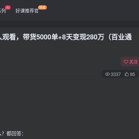
火
招募
系列
好课推荐官
观看，带货5000单+8天变现280万（百业通
关注
3337
85
么？都回答：