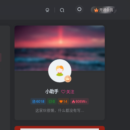
开通会员
搜索
开启精彩搜索
热门搜索
项目
引流
抖音
社群
闲鱼
剪辑
个人品牌
书单
知乎
小助手
关注
无人直播
微信视频号
三八哥
6018
0
14
606W+
参哥
电影解说
比高
这家伙很懒，什么都没有写...
王炸训练营
黑牛
感情
腾讯视频
薛辉