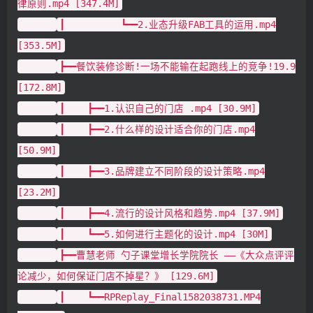
律原则.mp4 [347.4M]
┃ ┗━━2.业态升级FAB工具的运用.mp4
[353.5M]
┣━━餐饮装修诊断!一场不能输在起跑线上的竞争!19.9
[172.8M]
┃ ┣━━1.认识自己的门店 .mp4 [30.9M]
┃ ┣━━2.什么样的设计适合你的门店.mp4
[50.9M]
┃ ┣━━3.品牌建立不同阶段的设计策略.mp4
[23.2M]
┃ ┣━━4.流行的设计风格和趋势.mp4 [37.9M]
┃ ┗━━5.如何进行主题化的设计.mp4 [30M]
┣━━曹慧老师 勺子课堂增长学院院长 ——《大众点评评
论减少，如何保证门店不掉星？》 [129.6M]
┃ ┗━━RPReplay_Final1582038731.MP4