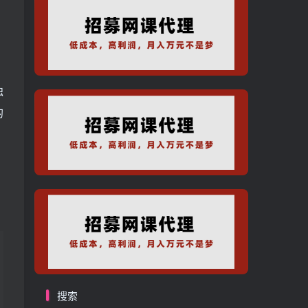
独
的
搜索