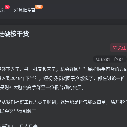
火
招募
系列
好课推荐官
是硬核干货
关注
5381
87
黯淡下去了，另一批又起来了；机会在哪里？最能触手可及的方
入到2019年下半年，短视频带货圈子突然疯了，都在讨论一位
，是财神大咖会高手群里一位很普通的会员。
是从我们社群工作人员了解到，这岂能是运气那么简单，除开那
大咖会这里得到解开
网实锤了：真人真事！