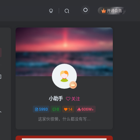
开通会员
搜索
开启精彩搜索
热门搜索
向
项目
引流
抖音
社群
闲鱼
剪辑
个人品牌
书单
知乎
小助手
关注
无人直播
微信视频号
三八哥
5993
0
14
606W+
参哥
电影解说
比高
个
这家伙很懒，什么都没有写...
王炸训练营
黑牛
感情
腾讯视频
薛辉