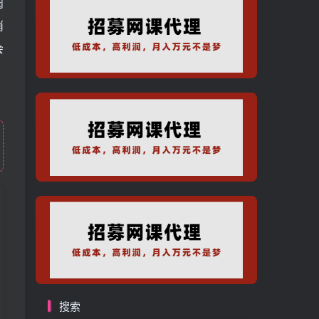
肉
消
会
搜索