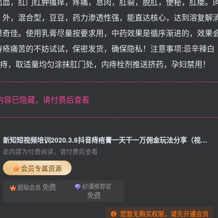
出血，肛门红肿瘙痒，疼痛，息肉，肛裂，脱肛，便秘，肛瘘。
、外，混合型，豆豆，药力渗透性强，能直达核心，达到溶复解
果奇佳。使用乳膏尽量按要求用，中药效果是循序渐进的，效果
疮痛苦的不妨试试，保密发货，确保隐私！注意事项:忌辛辣白
，外痔，取适量均匀涂抹肛门处，内痔栓剂推送挤药，孕妇禁用！
内容已隐藏，请付费后查看
新知短视频培训2020.3.8抖音痔疮膏一天干一万佣金玩法分享（视频+文档）
此内容为付费阅读，请付费后查看
会员专属资源
免费
好课推荐官
超级会员
免费
您暂无购买权限，请先开通会员