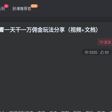
火
招募
系列
好课推荐官
痔疮膏一天干一万佣金玩法分享（视频+文档）
关注
3325
93