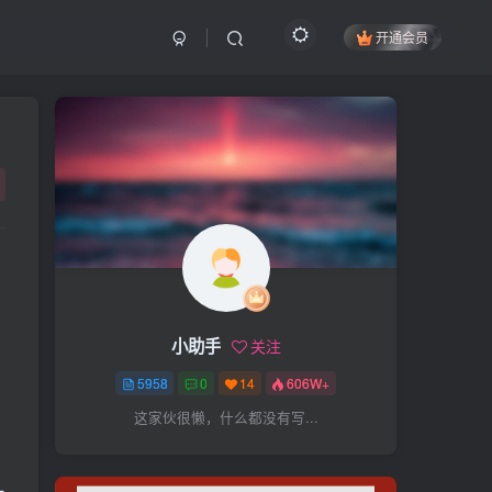
开通会员
搜索
开启精彩搜索
热门搜索
项目
引流
抖音
社群
闲鱼
剪辑
个人品牌
书单
知乎
小助手
关注
无人直播
微信视频号
三八哥
5958
0
14
606W+
参哥
电影解说
比高
这家伙很懒，什么都没有写...
王炸训练营
黑牛
感情
腾讯视频
薛辉