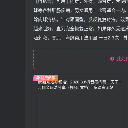
【痔疮膏】可用于内痔，外痔，混合痔，大便
球等各种肛肠疾病，男女通用！此膏适合—内
除肉球痔核。针对顽固型，反反复复痔疮，效
越来越好，直到完全恢复正常。如果你久受这痔
酒刺激，寒凉，海鲜类用法用量:一日2-3次
此处
付费阅读