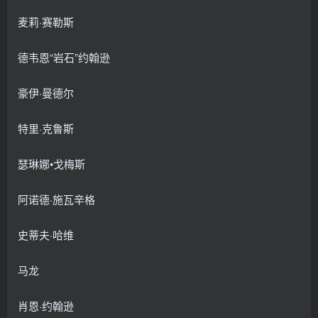
麦莉·赛勒斯
德韦恩“岩石”约翰逊
豪伊·曼德尔
特里·克鲁斯
瑟琳娜•戈梅斯
阿诺德·施瓦辛格
史蒂夫·哈维
马龙
肖恩·约翰逊