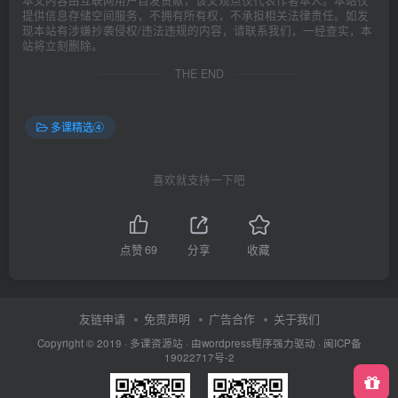
提供信息存储空间服务，不拥有所有权，不承担相关法律责任。如发
现本站有涉嫌抄袭侵权/违法违规的内容，请联系我们，一经查实，本
站将立刻删除。
THE END
多课精选④
喜欢就支持一下吧
点赞
69
分享
收藏
友链申请
免责声明
广告合作
关于我们
Copyright © 2019 ·
多课资源站
· 由wordpress程序强力驱动 ·
闽ICP备
19022717号-2