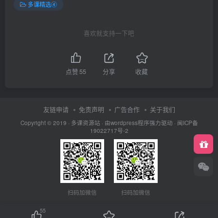
多课精选④
喜欢就支持一下吧
点赞
55
分享
收藏
友链申请
免责声明
广告合作
关于我们
Copyright © 2019 ·
多课资源站
· 由wordpress程序强力驱动 ·
闽ICP备
19022717号-2
扫码加微信
扫码加微信
55