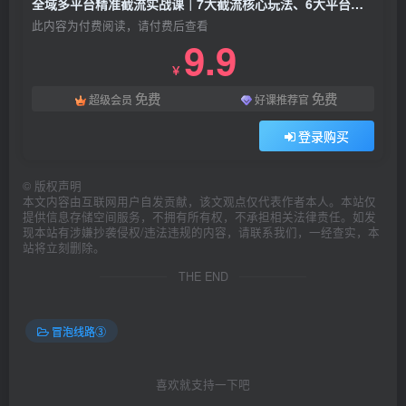
全域多平台精准截流实战课｜7大截流核心玩法、6大平台矩阵布局、私域导流、AI话术批量生成、精准打粉闭环教程
此内容为付费阅读，请付费后查看
9.9
￥
免费
免费
超级会员
好课推荐官
登录购买
©
版权声明
本文内容由互联网用户自发贡献，该文观点仅代表作者本人。本站仅
提供信息存储空间服务，不拥有所有权，不承担相关法律责任。如发
现本站有涉嫌抄袭侵权/违法违规的内容，请联系我们，一经查实，本
站将立刻删除。
THE END
冒泡线路③
喜欢就支持一下吧