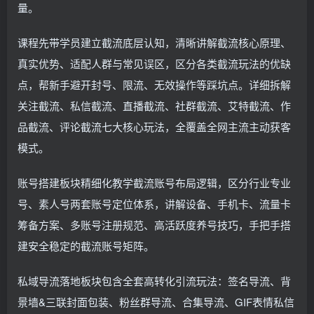
量。
课程先带学员建立截流底层认知，清晰讲解截流核心原理、
真实优势、适配人群与常见误区，区分各类截流玩法的优缺
点，帮新手避开封号、限流、无效操作等踩坑点。详细拆解
关注截流、私信截流、直播截流、社群截流、艾特截流、作
品截流、评论截流七大核心玩法，全覆盖全网主流主动获客
模式。
账号搭建板块精细化教学截流账号布局逻辑，区分行业专业
号、素人号两套账号定位体系，讲解设备、手机卡、流量卡
筹备方案、多账号注册规范、高活跃度养号技巧，手把手搭
建安全稳定的截流账号矩阵。
私域导流落地板块包含全套高转化引流玩法：签名导流、背
景墙&三联封面包装、粉丝群导流、合集导流、GIF表情私信