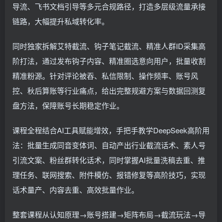
导流、飞书文档引导等多元合规路径，打造多层级流量承接
链路，大幅提升私域转化率。
同时独家拆解艾特截流、钩子笔记截流、精准人群ID采集高
阶打法，通过发布钩子内容、精准圈选意向用户，批量收割
精准粉源。针对评论被吞、私信限制、操作频率、账号风
控、秋后算账等行业痛点，给出完整规避方案与数据回测复
盘方法，保障账号长期稳定作业。
课程全程结合AI工具赋能增效，手把手教学DeepSeek高阶用
法：批量生成同音变体词、自动产出行业截流话术、素人号
引流文案、粉丝群转化话术，同时掌握AI批量洗稿去重、推
理任务、联网搜索、附件模仿、报错修复等高阶技巧，实现
话术量产、内容去重、高效批量作业。
整套课程从认知原理→账号搭建→矩阵布局→截流玩法→导