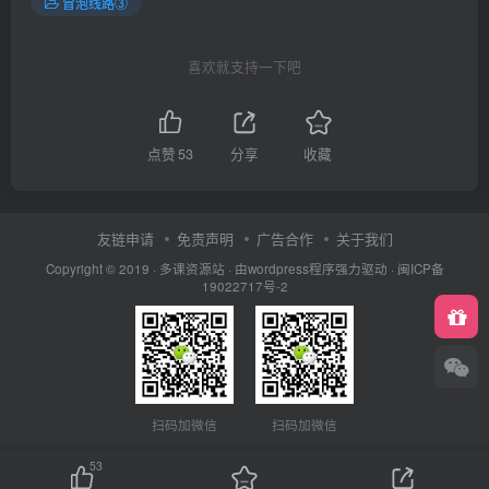
冒泡线路③
喜欢就支持一下吧
点赞
53
分享
收藏
友链申请
免责声明
广告合作
关于我们
Copyright © 2019 ·
多课资源站
· 由wordpress程序强力驱动 ·
闽ICP备
19022717号-2
扫码加微信
扫码加微信
53