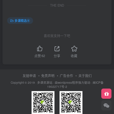
THE END
多课精选④
喜欢就支持一下吧
点赞
62
分享
收藏
友链申请
免责声明
广告合作
关于我们
Copyright © 2019 ·
多课资源站
· 由wordpress程序强力驱动 ·
闽ICP备
19022717号-2