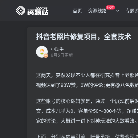
HOT
首页
资源线路
专题
抖音老照片修复项目，全套技术
小助手
6月5日更新
这两天，突然发现不少人都在研究抖音上老照片
视频达到了93W赞，3W的评论 ;更有@八色数
这些账号的核心逻辑就是，通过一个展现前后
交，成本几乎为0，客单价50～300不等，净
家的讨论，大概讲一讲下对种玩法的大致看法
下面，分别从内容引流、账号承接、付费变现 