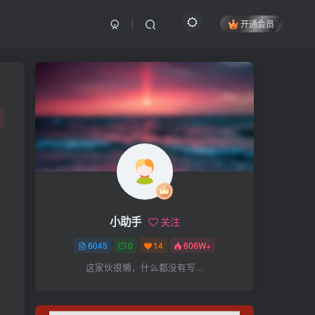
开通会员
搜索
开启精彩搜索
热门搜索
项目
引流
抖音
社群
闲鱼
剪辑
个人品牌
书单
知乎
小助手
关注
无人直播
微信视频号
三八哥
6045
0
14
606W+
参哥
电影解说
比高
这家伙很懒，什么都没有写...
王炸训练营
黑牛
感情
腾讯视频
薛辉