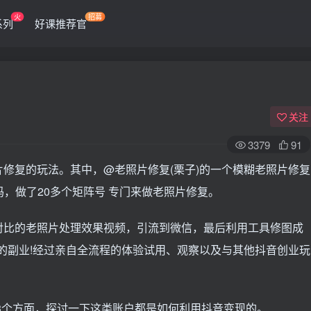
火
招募
系列
好课推荐官
关注
3379
91
修复的玩法。其中，@老照片修复(栗子)的一个模糊老照片修复
码，做了20多个矩阵号 专门来做老照片修复。
对比的老照片处理效果视频，引流到微信，最后利用工具修图成
赚的副业!经过亲自全流程的体验试用、观察以及与其他抖音创业玩
。
3个方面，探讨一下这类账户都是如何利用抖音变现的。