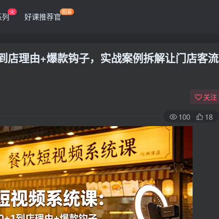
火
招募
系列
好课推荐官
+1到店理由+爆款钩子，实战案例拆解让门店客流
关注
100
18