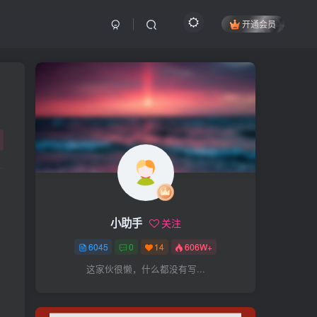
开通会员
搜索
开启精彩搜索
热门搜索
项目
引流
抖音
社群
闲鱼
剪辑
个人品牌
书单
知乎
小助手
关注
无人直播
微信视频号
三八哥
6045
0
14
606W+
参哥
电影解说
比高
这家伙很懒，什么都没有写...
王炸训练营
黑牛
感情
腾讯视频
薛辉