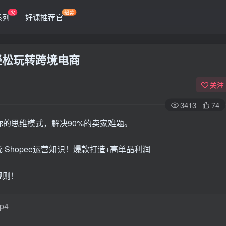
火
招募
系列
好课推荐官
轻松玩转跨境电商
关注
3413
74
变你的思维模式，解决90%的卖家难题。
Shopee运营知识！爆款打造+高单品利润
规则！
p4