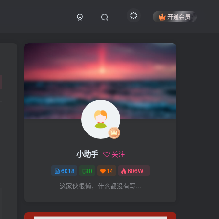
开通会员
搜索
开启精彩搜索
热门搜索
项目
引流
抖音
社群
闲鱼
剪辑
个人品牌
书单
知乎
小助手
关注
无人直播
微信视频号
三八哥
6018
0
14
606W+
参哥
电影解说
比高
这家伙很懒，什么都没有写...
王炸训练营
黑牛
感情
腾讯视频
薛辉