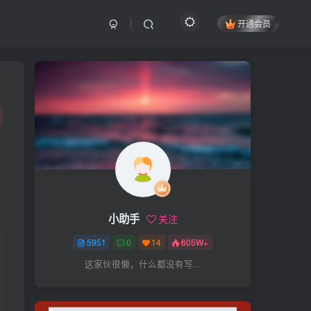
开通会员
搜索
开启精彩搜索
热门搜索
项目
引流
抖音
社群
闲鱼
剪辑
个人品牌
书单
知乎
小助手
关注
无人直播
微信视频号
三八哥
5951
0
14
605W+
参哥
电影解说
比高
这家伙很懒，什么都没有写...
王炸训练营
黑牛
感情
腾讯视频
薛辉