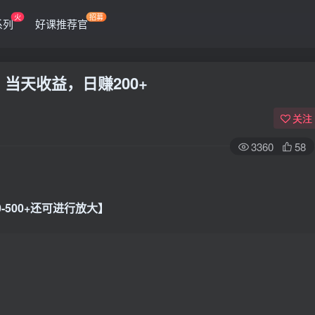
火
招募
系列
好课推荐官
当天收益，日赚200+
关注
3360
58
-500+还可进行放大】