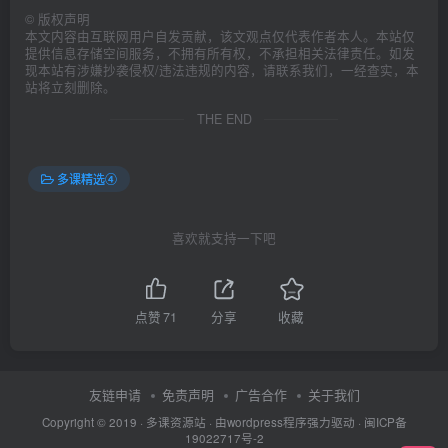
©
版权声明
本文内容由互联网用户自发贡献，该文观点仅代表作者本人。本站仅
提供信息存储空间服务，不拥有所有权，不承担相关法律责任。如发
现本站有涉嫌抄袭侵权/违法违规的内容，请联系我们，一经查实，本
站将立刻删除。
THE END
多课精选④
喜欢就支持一下吧
点赞
71
分享
收藏
友链申请
免责声明
广告合作
关于我们
Copyright © 2019 ·
多课资源站
· 由wordpress程序强力驱动 ·
闽ICP备
19022717号-2